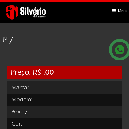
-->
Menu
P /
Preço: R$ ,00
Marca:
Modelo:
Ano:
/
Cor: