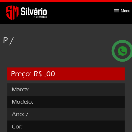
-->
Menu
P /
Preço: R$ ,00
Marca:
Modelo:
Ano:
/
Cor: