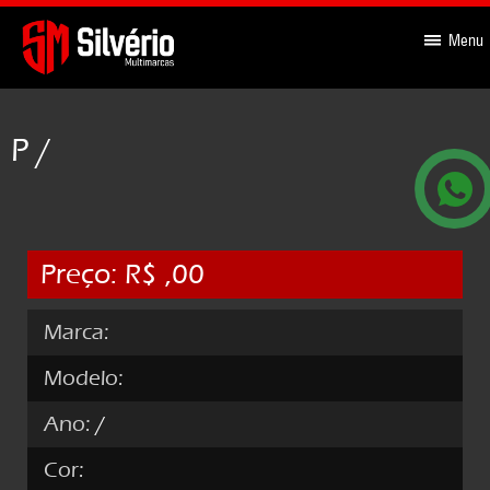
-->
Menu
P /
Preço: R$ ,00
Marca:
Modelo:
Ano:
/
Cor: