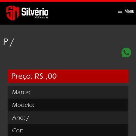
-->
Menu
P /
Preço: R$ ,00
Marca:
Modelo:
Ano:
/
Cor: