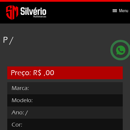
-->
Menu
P /
Preço: R$ ,00
Marca:
Modelo:
Ano:
/
Cor: